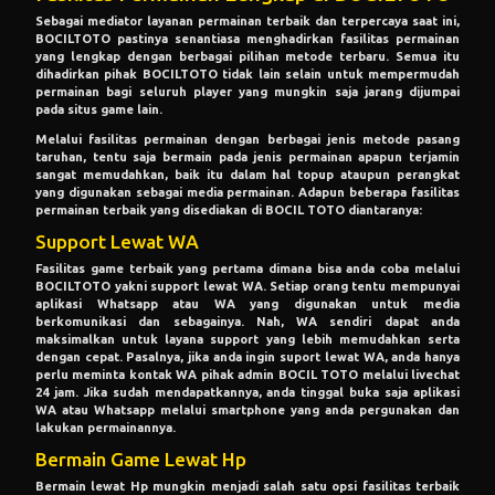
Sebagai mediator layanan permainan terbaik dan terpercaya saat ini,
BOCILTOTO pastinya senantiasa menghadirkan fasilitas permainan
yang lengkap dengan berbagai pilihan metode terbaru. Semua itu
dihadirkan pihak BOCILTOTO tidak lain selain untuk mempermudah
permainan bagi seluruh player yang mungkin saja jarang dijumpai
pada situs game lain.
Melalui fasilitas permainan dengan berbagai jenis metode pasang
taruhan, tentu saja bermain pada jenis permainan apapun terjamin
sangat memudahkan, baik itu dalam hal topup ataupun perangkat
yang digunakan sebagai media permainan. Adapun beberapa fasilitas
permainan terbaik yang disediakan di BOCIL TOTO diantaranya:
Support Lewat WA
Fasilitas game terbaik yang pertama dimana bisa anda coba melalui
BOCILTOTO yakni support lewat WA. Setiap orang tentu mempunyai
aplikasi Whatsapp atau WA yang digunakan untuk media
berkomunikasi dan sebagainya. Nah, WA sendiri dapat anda
maksimalkan untuk layana support yang lebih memudahkan serta
dengan cepat. Pasalnya, jika anda ingin suport lewat WA, anda hanya
perlu meminta kontak WA pihak admin BOCIL TOTO melalui livechat
24 jam. Jika sudah mendapatkannya, anda tinggal buka saja aplikasi
WA atau Whatsapp melalui smartphone yang anda pergunakan dan
lakukan permainannya.
Bermain Game Lewat Hp
Bermain lewat Hp mungkin menjadi salah satu opsi fasilitas terbaik