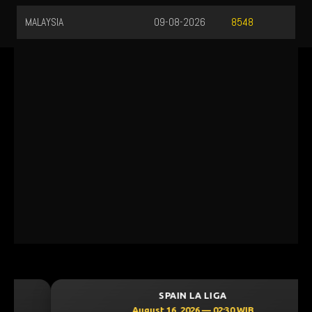
MALAYSIA
09-08-2026
8548
SPAIN LA LIGA
August 16, 2026 — 02:30 WIB