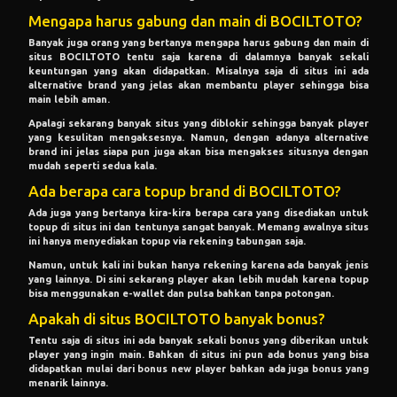
Mengapa harus gabung dan main di BOCILTOTO?
Banyak juga orang yang bertanya mengapa harus gabung dan main di
situs BOCILTOTO tentu saja karena di dalamnya banyak sekali
keuntungan yang akan didapatkan. Misalnya saja di situs ini ada
alternative brand yang jelas akan membantu player sehingga bisa
main lebih aman.
Apalagi sekarang banyak situs yang diblokir sehingga banyak player
yang kesulitan mengaksesnya. Namun, dengan adanya alternative
brand ini jelas siapa pun juga akan bisa mengakses situsnya dengan
mudah seperti sedua kala.
Ada berapa cara topup brand di BOCILTOTO?
Ada juga yang bertanya kira-kira berapa cara yang disediakan untuk
topup di situs ini dan tentunya sangat banyak. Memang awalnya situs
ini hanya menyediakan topup via rekening tabungan saja.
Namun, untuk kali ini bukan hanya rekening karena ada banyak jenis
yang lainnya. Di sini sekarang player akan lebih mudah karena topup
bisa menggunakan e-wallet dan pulsa bahkan tanpa potongan.
Apakah di situs BOCILTOTO banyak bonus?
Tentu saja di situs ini ada banyak sekali bonus yang diberikan untuk
player yang ingin main. Bahkan di situs ini pun ada bonus yang bisa
didapatkan mulai dari bonus new player bahkan ada juga bonus yang
menarik lainnya.