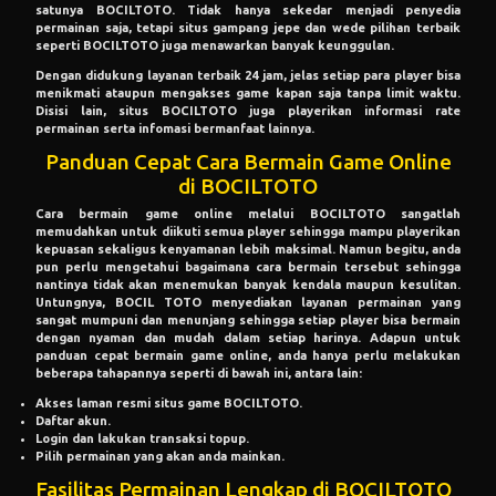
satunya BOCILTOTO. Tidak hanya sekedar menjadi penyedia
permainan saja, tetapi situs gampang jepe dan wede pilihan terbaik
seperti BOCILTOTO juga menawarkan banyak keunggulan.
Dengan didukung layanan terbaik 24 jam, jelas setiap para player bisa
menikmati ataupun mengakses game kapan saja tanpa limit waktu.
Disisi lain, situs BOCILTOTO juga playerikan informasi rate
permainan serta infomasi bermanfaat lainnya.
Panduan Cepat Cara Bermain Game Online
di BOCILTOTO
Cara bermain game online melalui BOCILTOTO sangatlah
memudahkan untuk diikuti semua player sehingga mampu playerikan
kepuasan sekaligus kenyamanan lebih maksimal. Namun begitu, anda
pun perlu mengetahui bagaimana cara bermain tersebut sehingga
nantinya tidak akan menemukan banyak kendala maupun kesulitan.
Untungnya, BOCIL TOTO menyediakan layanan permainan yang
sangat mumpuni dan menunjang sehingga setiap player bisa bermain
dengan nyaman dan mudah dalam setiap harinya. Adapun untuk
panduan cepat bermain game online, anda hanya perlu melakukan
beberapa tahapannya seperti di bawah ini, antara lain:
Akses laman resmi situs game BOCILTOTO.
Daftar akun.
Login dan lakukan transaksi topup.
Pilih permainan yang akan anda mainkan.
Fasilitas Permainan Lengkap di BOCILTOTO