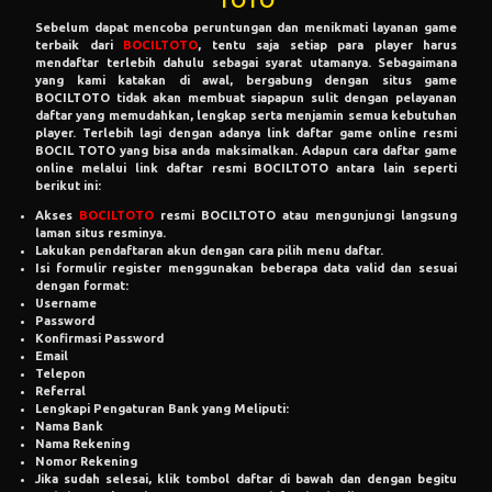
TOTO
Sebelum dapat mencoba peruntungan dan menikmati layanan game
terbaik dari
BOCILTOTO
, tentu saja setiap para player harus
mendaftar terlebih dahulu sebagai syarat utamanya. Sebagaimana
yang kami katakan di awal, bergabung dengan situs game
BOCILTOTO tidak akan membuat siapapun sulit dengan pelayanan
daftar yang memudahkan, lengkap serta menjamin semua kebutuhan
player. Terlebih lagi dengan adanya link daftar game online resmi
BOCIL TOTO yang bisa anda maksimalkan. Adapun cara daftar game
online melalui link daftar resmi BOCILTOTO antara lain seperti
berikut ini:
Akses
BOCILTOTO
resmi BOCILTOTO atau mengunjungi langsung
laman situs resminya.
Lakukan pendaftaran akun dengan cara pilih menu daftar.
Isi formulir register menggunakan beberapa data valid dan sesuai
dengan format:
Username
Password
Konfirmasi Password
Email
Telepon
Referral
Lengkapi Pengaturan Bank yang Meliputi:
Nama Bank
Nama Rekening
Nomor Rekening
Jika sudah selesai, klik tombol daftar di bawah dan dengan begitu