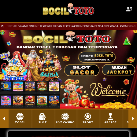
TO SITUS GAME ONLINE TERPOPULER DAN TERBESAR DI INDONESIA DENGAN BERBAGAI PROMO DAN BONUS
TOGEL
SLOT
LIVE CASINO
SPORT
ARCADE
SABU