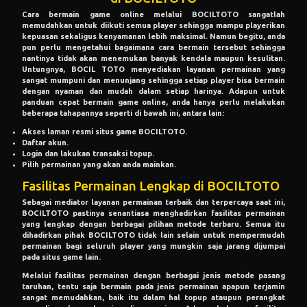
Cara bermain game online melalui BOCILTOTO sangatlah
memudahkan untuk diikuti semua player sehingga mampu playerikan
kepuasan sekaligus kenyamanan lebih maksimal. Namun begitu, anda
pun perlu mengetahui bagaimana cara bermain tersebut sehingga
nantinya tidak akan menemukan banyak kendala maupun kesulitan.
Untungnya, BOCIL TOTO menyediakan layanan permainan yang
sangat mumpuni dan menunjang sehingga setiap player bisa bermain
dengan nyaman dan mudah dalam setiap harinya. Adapun untuk
panduan cepat bermain game online, anda hanya perlu melakukan
beberapa tahapannya seperti di bawah ini, antara lain:
Akses laman resmi situs game BOCILTOTO.
Daftar akun.
Login dan lakukan transaksi topup.
Pilih permainan yang akan anda mainkan.
Fasilitas Permainan Lengkap di BOCILTOTO
Sebagai mediator layanan permainan terbaik dan terpercaya saat ini,
BOCILTOTO pastinya senantiasa menghadirkan fasilitas permainan
yang lengkap dengan berbagai pilihan metode terbaru. Semua itu
dihadirkan pihak BOCILTOTO tidak lain selain untuk mempermudah
permainan bagi seluruh player yang mungkin saja jarang dijumpai
pada situs game lain.
Melalui fasilitas permainan dengan berbagai jenis metode pasang
taruhan, tentu saja bermain pada jenis permainan apapun terjamin
sangat memudahkan, baik itu dalam hal topup ataupun perangkat